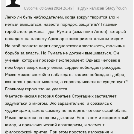
відгук написав StacyPouch
Субота, 06 січня 2024 16:49
Легко ли быть наблюдателем, когда вокруг творится зло и
нельзя вмешаться, навести порядок, защитить? Главный
герой этого романа – дон Румата (землянин Антон), который
попадает на планету Арканар с экспериментальным миром.
На этой планете царит средневековая жестокость, фальшь и
борьба за власть. Но Румата не должен вмешиваться. Он
ученый, который проводит эксперимент. Однако человек в
нем берет вверх над ученым, сердце побеждает рассудок.
Разве можно спокойно наблюдать, как зло побеждает добро,
как талант растаптывается, а справедливости не существует?
Главному герою это не удается…
Фантастическая история братьев Стругацких заставляет
задуматься о многом. Зло заразительно, и сражаясь с
чудовищами, важно самому не потерять человеческий облик.
Роман читается на одном дыхании. Есть в нем и искрометный
юмор, и приключенческий авантюризм, и элемент
философской притчи. При этом простота изложения и