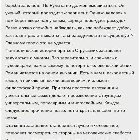
борьба за власть. Но Румата не должен вмешиваться. Он
ученый, который проводит эксперимент. Однако человек в
нем берет вверх над ученым, сердце побеждает рассудок.
Разве можно спокойно наблюдать, как зло побеждает добро,
как талант растаптывается, а справедливости не существует?
Главному герою это не удается…
Фантастическая история братьев Стругацких заставляет
задуматься о многом. Зло заразительно, и сражаясь с
чудовищами, важно самому не потерять человеческий облик.
Роман читается на одном дыхании. Есть в нем и искрометный
юмор, и приключенческий авантюризм, и элемент
философской притчи. При этом простота изложения и
увлекательный сюжет делают произведение Стругацких
универсальным, популярным и многослойным. Каждое
следующее прочтение позволяет открыть для себя что-то
новое.
Эта книга заставляет становиться лучше и человечнее,
позволяет посмотреть со стороны на человеческие слабости.