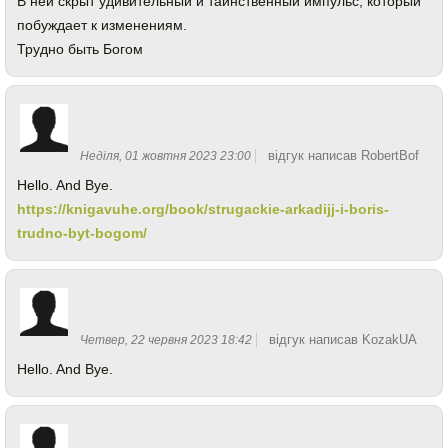
В ней скрыт удивительный и таинственный импульс, который
побуждает к изменениям.
Трудно быть Богом
відгук написав RobertBof
Неділя, 01 жовтня 2023 23:00
Hello. And Bye.
https://knigavuhe.org/book/strugackie-arkadijj-i-boris-
trudno-byt-bogom/
відгук написав KozakUA
Четвер, 22 червня 2023 18:42
Hello. And Bye.