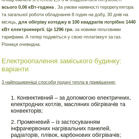
всього 0,06 кВт-година
. За умови наявності терорегулятора
та загальної роботи обладнання 8 годин на добу, 30 днів на
місяць,
для обігріву котеджу в 100 квадратів потрібно 1440
кВт електроенергії. Це 1296 грн.
за новими пільговими
тарифами. А тепер подивіться у свою «платіжку» за газ.
Різниця очевидна.
Електроопалення заміського будинку:
варіанти
3 найпоширеніші способи подачі тепла в приміщення:
Конвективний – за допомогою електричних,
електродних котлів, масляних обігрівачів та
конвекторів;
Променевий – із застосуванням
інфрачервоних нагрівальних панелей,
радіаторів, плівок, карбонових обігрівачів;