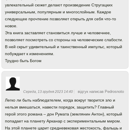
увлекательный сюжет делают произведение Стругацких
универсальным, популярным и многослойным. Каждое
следующее прочтение позволяет открыть для себя что-то
новое.
Эта книга заставляет становиться лучше и человечнее,
позволяет посмотреть со стороны на человеческие слабости.
В ней скрыт удивительный и таинственный импульс, который
побуждает к изменениям.
Трудно быть Богом
відгук написав Pedrosnoto
Середа, 13 грудня 2023 14:40
Легко ли быть наблюдателем, когда вокруг творится зло и
нельзя вмешаться, навести порядок, защитить? Главный
герой этого романа – дон Румата (землянин Антон), который
попадает на планету Арканар с экспериментальным миром.
На этой планете царит средневековая жестокость, фальшь и