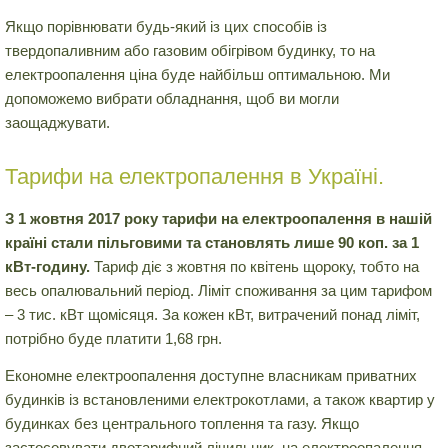
Якщо порівнювати будь-який із цих способів із
твердопаливним або газовим обігрівом будинку, то на
електроопалення ціна буде найбільш оптимальною. Ми
допоможемо вибрати обладнання, щоб ви могли
заощаджувати.
Тарифи на електропалення в Україні.
З 1 жовтня 2017 року тарифи на електроопалення в нашій
країні стали пільговими та становлять лише 90 коп. за 1
кВт-годину.
Тариф діє з жовтня по квітень щороку, тобто на
весь опалювальний період. Ліміт споживання за цим тарифом
– 3 тис. кВт щомісяця. За кожен кВт, витрачений понад ліміт,
потрібно буде платити 1,68 грн.
Економне електроопалення доступне власникам приватних
будинків із встановленими електрокотлами, а також квартир у
будинках без центрального топлення та газу. Якщо
застосовувати двотарифний лічильник, на електроопалення