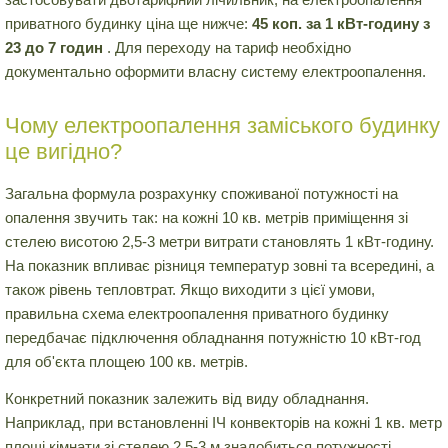
приватного будинку ціна ще нижче:
45 коп. за 1 кВт-годину з
23 до 7 годин
. Для переходу на тариф необхідно
документально оформити власну систему електроопалення.
Чому електроопалення заміського будинку
це вигідно?
Загальна формула розрахунку споживаної потужності на
опалення звучить так: на кожні 10 кв. метрів приміщення зі
стелею висотою 2,5-3 метри витрати становлять 1 кВт-годину.
На показник впливає різниця температур зовні та всередині, а
також рівень тепловтрат. Якщо виходити з цієї умови,
правильна схема електроопалення приватного будинку
передбачає підключення обладнання потужністю 10 кВт-год
для об'єкта площею 100 кв. метрів.
Конкретний показник залежить від виду обладнання.
Наприклад, при встановленні ІЧ конвекторів на кожні 1 кв. метр
площі кімнати зі стелею 2,5-3 м знадобиться потужності