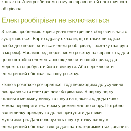
контактів. А ми розбираємо тему несправностей електричного
обігрівача!
Електрообігрівач не включається
З такою проблемою користувачі електричних обігрівачів часто
зустрічаються. Варто одразу сказати, що в таких випадках
необхідно перевіряти і сам електрообігрівач, і розетку (напруга
в мережі). Насамперед перевіряємо розетку на справність, для
цього потрібно елементарно підключити інший прилад до
мережі та спробувати його ввімкнути. Або переключити
електричний обігрівач на іншу розетку.
Якщо з розеткою розібралися, тоді переходимо до усунення
несправності з електричним обігрівачам. В першу чергу
огляньте мережну вилку та шнур на цілісність, додатково
можна перевірити тестером у режимі малого опору. Потрібно
взяти вилку приладу та до неї притулити датчики
мультиметра. Далі поворухніть шнур у точку входу в
електричний обігрівач і якщо дані на тестері зміняться, значить