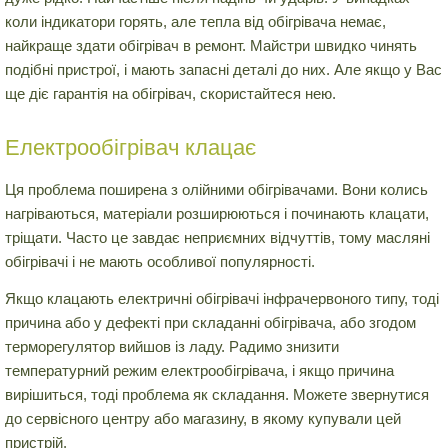
коли індикатори горять, але тепла від обігрівача немає,
найкраще здати обігрівач в ремонт. Майстри швидко чинять
подібні пристрої, і мають запасні деталі до них. Але якщо у Вас
ще діє гарантія на обігрівач, скористайтеся нею.
Електрообігрівач клацає
Ця проблема поширена з олійними обігрівачами. Вони колись
нагріваються, матеріали розширюються і починають клацати,
тріщати. Часто це завдає неприємних відчуттів, тому масляні
обігрівачі і не мають особливої популярності.
Якщо клацають електричні обігрівачі інфрачервоного типу, тоді
причина або у дефекті при складанні обігрівача, або згодом
терморегулятор вийшов із ладу. Радимо знизити
температурний режим електрообігрівача, і якщо причина
вирішиться, тоді проблема як складання. Можете звернутися
до сервісного центру або магазину, в якому купували цей
пристрій.