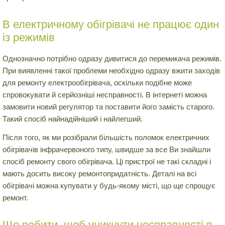
В електричному обігрівачі не працює один
із режимів
Однозначно потрібно одразу дивитися до перемикача режимів.
При виявленні такої проблеми необхідно одразу вжити заходів
для ремонту електрообігрівача, оскільки подібне може
спровокувати й серйозніші несправності. В інтернеті можна
замовити новий регулятор та поставити його замість старого.
Такий спосіб найнадійніший і найлегший.
Після того, як ми розібрали більшість поломок електричних
обігрівачів інфрачервоного типу, швидше за все Ви знайшли
спосіб ремонту свого обігрівача. Ці пристрої не такі складні і
мають досить високу ремонтопридатність. Деталі на всі
обігрівачі можна купувати у будь-якому місті, що ще спрощує
ремонт.
Що робити, щоб уникнути несправності в