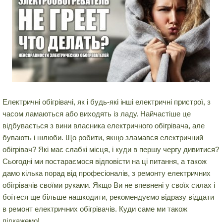
Електричні обігрівачі, як і будь-які інші електричні пристрої, з
часом ламаються або виходять із ладу. Найчастіше це
відбувається з вини власника електричного обігрівача, але
бувають і шлюби. Що робити, якщо зламався електричний
обігрівач? Які має слабкі місця, і куди в першу чергу дивитися?
Сьогодні ми постараємося відповісти на ці питання, а також
дамо кілька порад від професіоналів, з ремонту електричних
обігрівачів своїми руками. Якщо Ви не впевнені у своїх силах і
боїтеся ще більше нашкодити, рекомендуємо відразу віддати
в ремонт електричних обігрівачів. Куди саме ми також
підкажемо!