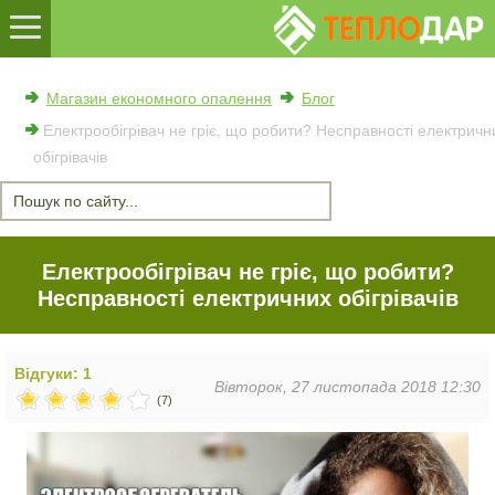
Магазин економного опалення
Блог
Електрообігрівач не гріє, що робити? Несправності електричн
обігрівачів
Електрообігрівач не гріє, що робити?
Несправності електричних обігрівачів
Відгуки: 1
Вівторок, 27 листопада 2018 12:30
(7)