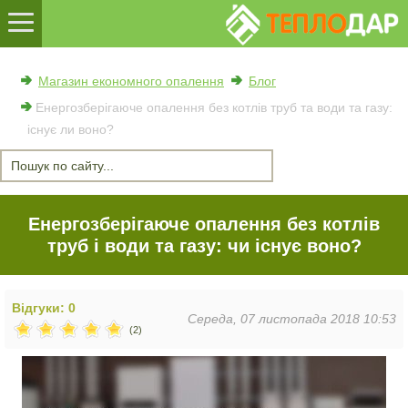
Магазин економного опалення
Блог
Енергозберігаюче опалення без котлів труб та води та газу:
існує ли воно?
Енергозберігаюче опалення без котлів
труб і води та газу: чи існує воно?
Відгуки: 0
Середа, 07 листопада 2018 10:53
(2)