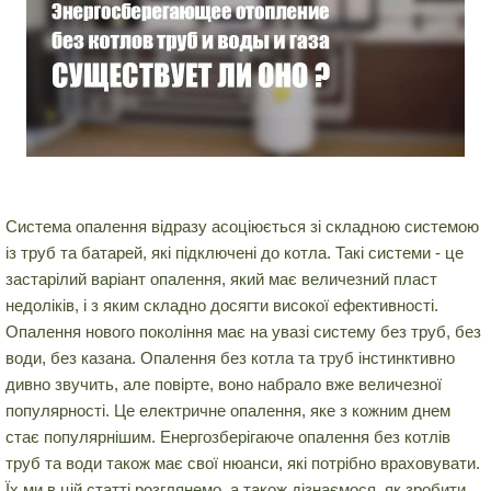
Система опалення відразу асоціюється зі складною системою
із труб та батарей, які підключені до котла. Такі системи - це
застарілий варіант опалення, який має величезний пласт
недоліків, і з яким складно досягти високої ефективності.
Опалення нового покоління має на увазі систему без труб, без
води, без казана. Опалення без котла та труб інстинктивно
дивно звучить, але повірте, воно набрало вже величезної
популярності. Це електричне опалення, яке з кожним днем
стає популярнішим. Енергозберігаюче опалення без котлів
труб та води також має свої нюанси, які потрібно враховувати.
Їх ми в цій статті розглянемо, а також дізнаємося, як зробити