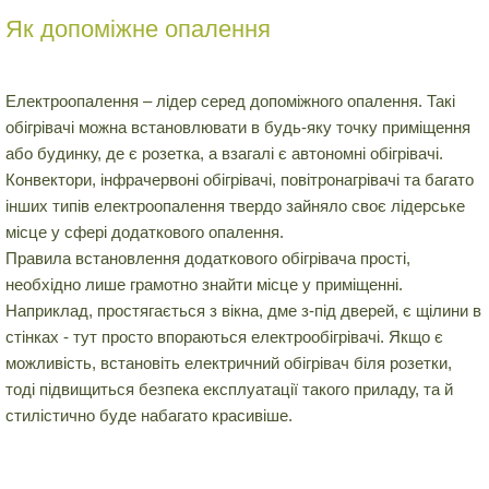
Як допоміжне опалення
Електроопалення – лідер серед допоміжного опалення. Такі
обігрівачі можна встановлювати в будь-яку точку приміщення
або будинку, де є розетка, а взагалі є автономні обігрівачі.
Конвектори, інфрачервоні обігрівачі, повітронагрівачі та багато
інших типів електроопалення твердо зайняло своє лідерське
місце у сфері додаткового опалення.
Правила встановлення додаткового обігрівача прості,
необхідно лише грамотно знайти місце у приміщенні.
Наприклад, простягається з вікна, дме з-під дверей, є щілини в
стінках - тут просто впораються електрообігрівачі. Якщо є
можливість, встановіть електричний обігрівач біля розетки,
тоді підвищиться безпека експлуатації такого приладу, та й
стилістично буде набагато красивіше.