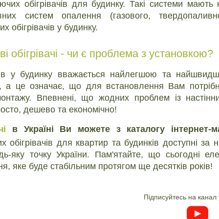
ючих обігрівачів для будинку. Такі системи мають 
них систем опалення (газового, твердопаливн
 обігрівачів у будинку.
ві обігрівачі - чи є проблема з установкою?
ачів у будинку вважається найлегшою та найшвидш
ів, а це означає, що для встановлення Вам потрі
онтажу. Впевнені, що жодних проблем із настінн
росто, дешево та економічно!
чі
в Україні Ви можете з каталогу інтернет-м
 обігрівачів для квартир та будинків доступні за 
дь-яку точку України. Пам'ятайте, що сьогодні ел
я, яке буде стабільним протягом ще десятків років!
Підписуйтесь на канал 