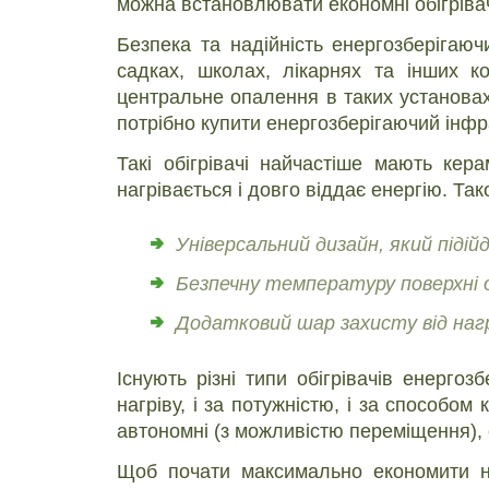
можна встановлювати економні обігрівач
Безпека та надійність енергозберігаюч
садках, школах, лікарнях та інших к
центральне опалення в таких установах
потрібно купити енергозберігаючий інфр
Такі обігрівачі найчастіше мають кер
нагрівається і довго віддає енергію. Та
Універсальний дизайн, який підійд
Безпечну температуру поверхні о
Додатковий шар захисту від наг
Існують різні типи обігрівачів енерго
нагріву, і за потужністю, і за способом
автономні (з можливістю переміщення), 
Щоб почати максимально економити на