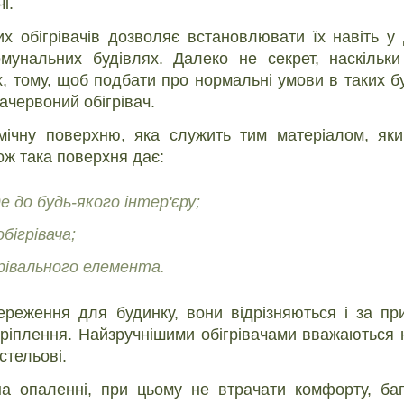
і.
их обігрівачів дозволяє встановлювати їх навіть у
омунальних будівлях. Далеко не секрет, наскільки
, тому, щоб подбати про нормальні умови в таких б
ачервоний обігрівач.
амічну поверхню, яка служить тим матеріалом, як
кож така поверхня дає:
е до будь-якого інтер'єру;
бігрівача;
рівального елемента.
збереження для будинку, вони відрізняються і за п
 кріплення. Найзручнішими обігрівачами вважаються н
стельові.
 опаленні, при цьому не втрачати комфорту, баг