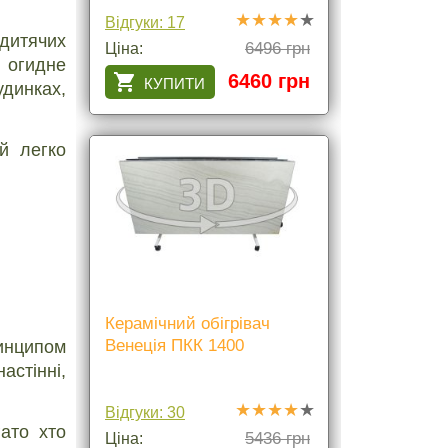
Відгуки: 17
 дитячих
6496 грн
Ціна:
 огидне
6460 грн
удинках,
ий легко
Керамічний обігрівач
Венеція ПКК 1400
ринципом
астінні,
Відгуки: 30
ато хто
5436 грн
Ціна: