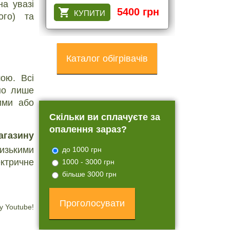
на увазі
5400 грн
ого) та
Каталог обігрівачів
ою. Всі
бно лише
ими або
Скільки ви сплачуєте за
опалення зараз?
агазину
низькими
до 1000 грн
ектричне
1000 - 3000 грн
більше 3000 грн
у Youtube!