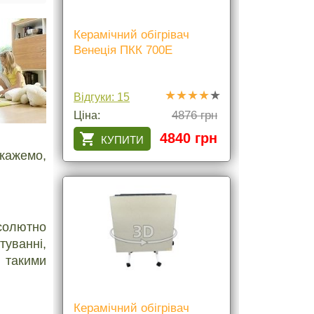
Керамічний обігрівач
Венеція ПКК 700Е
Відгуки: 15
4876 грн
Ціна:
4840 грн
дкажемо,
бсолютно
туванні,
 такими
Керамічний обігрівач