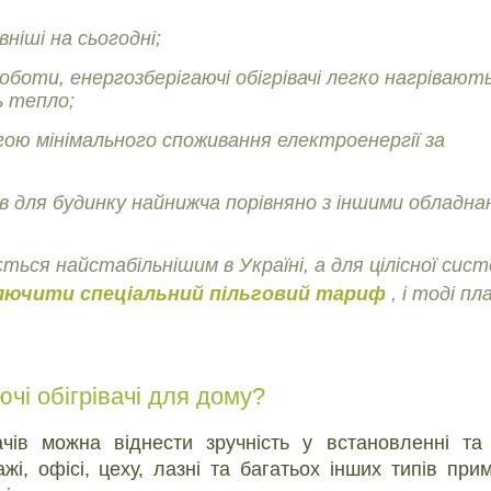
ніші на сьогодні;
оботи, енергозберігаючі обігрівачі легко нагрівают
ь тепло;
ою мінімального споживання електроенергії за
чів для будинку найнижча порівняно з іншими обладн
ься найстабільнішим в Україні, а для цілісної сис
лючити спеціальний пільговий тариф
, і тоді п
чі обігрівачі для дому?
ачів можна віднести зручність у встановленні та
ажі, офісі, цеху, лазні та багатьох інших типів при