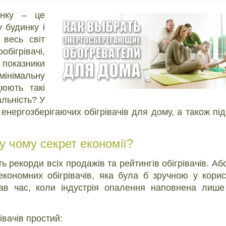
динку – це
 будинку і
 весь світ
обігрівачі,
оказники
мінімальну
цюють такі
альність? У
 енергозберігаючих обігрівачів для дому, а також пі
 у чому секрет економії?
ють рекорди всіх продажів та рейтингів обігрівачів. А
економних обігрівачів, яка була б зручною у корис
ав час, коли індустрія опалення наповнена лише
івачів простий: