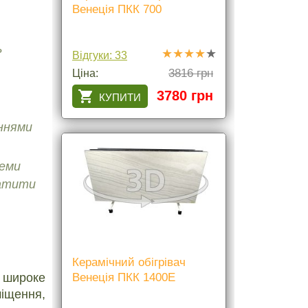
Венеція ПКК 700
ь
Відгуки: 33
3816 грн
Ціна:
3780 грн
аннями
теми
латити
Керамічний обігрівач
Венеція ПКК 1400Е
 широке
міщення,