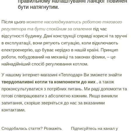
правильному налаштуванні ланцюг повинен
бути натягнутим.
Після цього
можете насолоджуватись роботою тягового
регулятора та бути спокійним за опалення
під час
відсутності будинку. Дані конструкції справді корисні та зручні
в експлуатації, вони рятують ситуацію, коли відключають
електроенергію, що буває нерідко в нашій країні. Принцип
роботи, побудований на механіці та законах фізики, – це
найнадійніший спосіб регулювання котлом.
У нашому інтернет-магазині «Теплодар» Ви зможете знайти
твердопаливні котли та компоненти до них
, а також
проконсультуватися з потрібних питань. Ми раді допомогти та
готові співпрацювати з абсолютно кожним. Якщо виникли
запитання, скоріше зверніться до нас за вказаними
контактами.
Сподобалась стаття? Розкажіть
Підписуйтесь на канал у