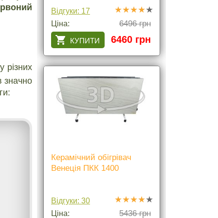
ервоний
Відгуки: 17
6496 грн
Ціна:
6460 грн
у різних
в значно
ги:
Керамічний обігрівач
Венеція ПКК 1400
Відгуки: 30
5436 грн
Ціна: