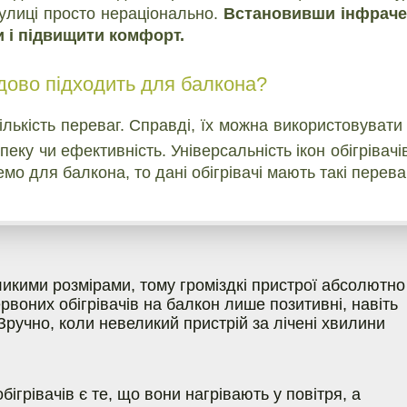
вулиці просто нераціонально.
Встановивши інфрач
и і підвищити комфорт.
дово підходить для балкона?
лькість переваг. Справді, їх можна використовувати 
еку чи ефективність. Універсальність ікон обігрівачі
о для балкона, то дані обігрівачі мають такі перева
икими розмірами, тому громіздкі пристрої абсолютно
рвоних обігрівачів на балкон лише позитивні, навіть
Зручно, коли невеликий пристрій за лічені хвилини
ігрівачів є те, що вони нагрівають у повітря, а