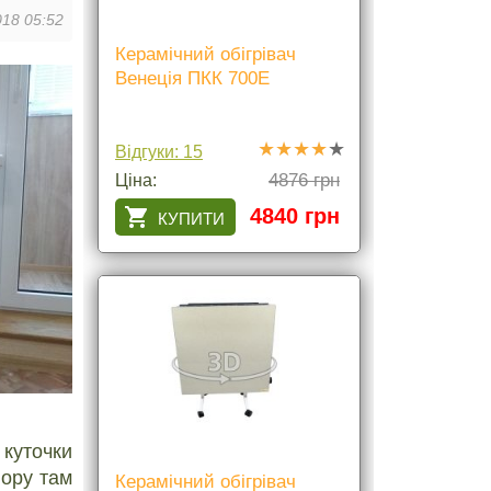
18 05:52
Керамічний обігрівач
Венеція ПКК 700Е
Відгуки: 15
4876 грн
Ціна:
4840 грн
куточки
пору там
Керамічний обігрівач