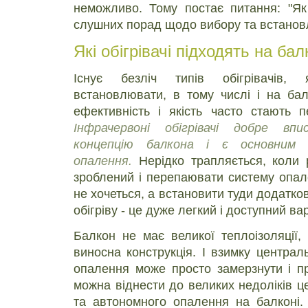
неможливо. Тому постає питання: "Як
слушних порад щодо вибору та встановл
Які обігрівачі підходять на ба
Існує безліч типів обігрівачів,
встановлювати, в тому числі і на бал
ефективність і якість часто стають 
Інфрачервоні обігрівачі добре вп
концепцію балкона і є основним 
опалення.
Нерідко трапляється, коли
зроблений і перепаювати систему опал
не хочеться, а встановити туди додатко
обігріву - це дуже легкий і доступний вар
Балкон не має великої теплоізоляції, 
виносна конструкція. І взимку централ
опалення може просто замерзнути і п
можна віднести до великих недоліків ц
та автономного опалення на балконі.