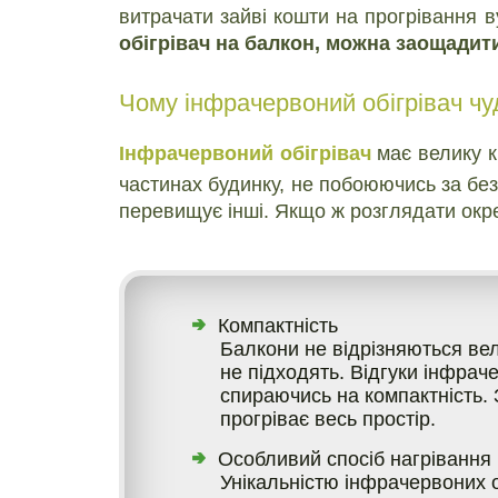
витрачати зайві кошти на прогрівання 
обігрівач на балкон, можна заощадит
Чому інфрачервоний обігрівач чу
Інфрачервоний обігрівач
має велику кі
частинах будинку, не побоюючись за безп
перевищує інші. Якщо ж розглядати окрем
Компактність
Балкони не відрізняються вел
не підходять. Відгуки інфраче
спираючись на компактність. 
прогріває весь простір.
Особливий спосіб нагрівання
Унікальністю інфрачервоних об