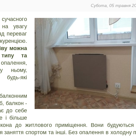
Субота, 05 травня 20
 сучасного
 на увагу
яд переваг
куренцією.
іву можна
 типу та
 опалення,
у ньому,
 будь-які
лконним
, балкон -
ає до себе
е і більше
лкона до житлового приміщення. Вони будуються 
ля заняття спортом та інші. Без опалення в холодну 