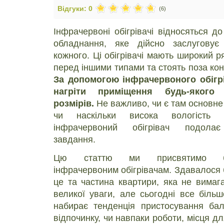
Відгуки: 0
(6)
Інфрачервоні обігрівачі відносяться до
обладнання, яке дійсно заслуговує
кожного. Ці обігрівачі мають широкий р
перед іншими типами та стоять поза кон
За допомогою інфрачервоного обігр
нагріти приміщення будь-якого
розмірів.
Не важливо, чи є там основне
чи наскільки висока вологість 
інфрачервоний обігрівач подолає
завдання.
Цю статтю ми присвятимо ба
інфрачервоним обігрівачам. Здавалося б
це та частина квартири, яка не вимаг
великої уваги, але сьогодні все більш
набирає тенденція пристосування ба
відпочинку, чи навпаки роботи, місця д