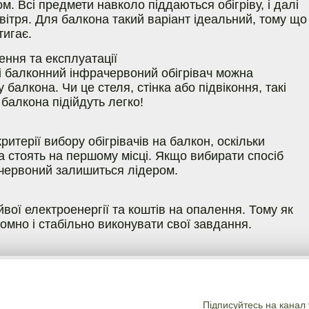
м. Всі предмети навколо піддаються обігріву, і далі
овітря. Для балкона такий варіант ідеальний, тому що
тигає.
ння та експлуатації
ті балконний інфрачервоний обігрівач можна
 балкона. Чи це стеля, стінка або підвіконня, такі
 балкона підійдуть легко!
ритерії вибору обігрівачів на балкон, оскільки
а стоять на першому місці. Якщо вибирати спосіб
ачервоний залишиться лідером.
йвої електроенергії та коштів на опалення. Тому як
номно і стабільно виконувати свої завдання.
Підписуйтесь на канал 