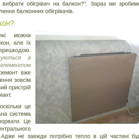
 вибрати обігрівач на балкон?". Зараз ми зробимо
ення балконних обігрівачів.
лкон?
 які можна
кон, але їх
перешкодою.
исуються в
елементом
 ремонт вже
ення зовсім
вий пристрій
іант.
оскільки це
ьна система
рорвати. Це
ентрального
 Адже не завжди потрібно тепло в цій частині буд