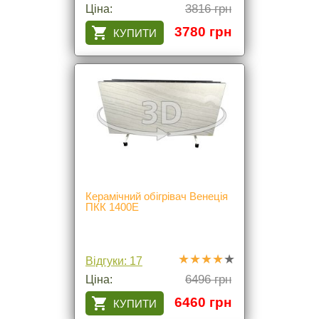
3816 грн
Ціна:
3780 грн
Керамічний обігрівач Венеція
ПКК 1400Е
Відгуки: 17
6496 грн
Ціна:
6460 грн