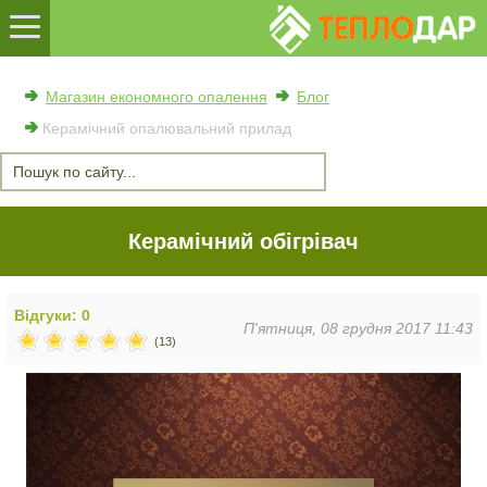
Магазин економного опалення
Блог
Керамічний опалювальний прилад
Керамічний обігрівач
Відгуки: 0
П'ятниця, 08 грудня 2017 11:43
(13)