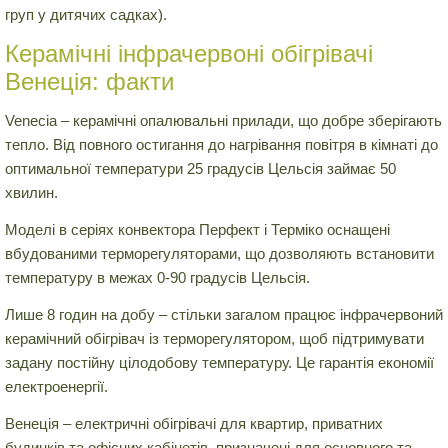
груп у дитячих садках).
Керамічні інфрачервоні обігрівачі
Венеція: факти
Venecia – керамічні опалювальні прилади, що добре зберігають
тепло. Від повного остигання до нагрівання повітря в кімнаті до
оптимальної температури 25 градусів Цельсія займає 50
хвилин.
Моделі в серіях конвектора Перфект і Терміко оснащені
вбудованими терморегуляторами, що дозволяють встановити
температуру в межах 0-90 градусів Цельсія.
Лише 8 годин на добу – стільки загалом працює інфрачервоний
керамічний обігрівач із терморегулятором, щоб підтримувати
задану постійну цілодобову температуру. Це гарантія економії
електроенергії.
Венеція – електричні обігрівачі для квартир, приватних
будинків та офісних кабінетів, призначені для основного та