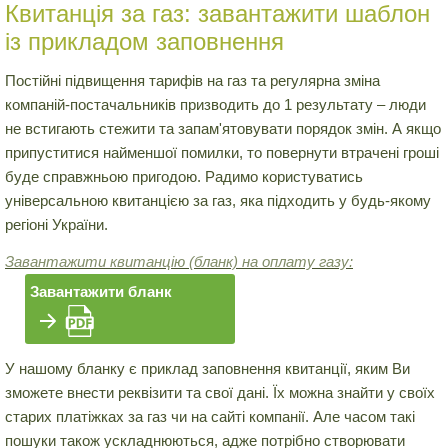
Квитанція за газ: завантажити шаблон
із прикладом заповнення
Постійні підвищення тарифів на газ та регулярна зміна
компаній-постачальників призводить до 1 результату – люди
не встигають стежити та запам'ятовувати порядок змін. А якщо
припуститися найменшої помилки, то повернути втрачені гроші
буде справжньою пригодою. Радимо користуватись
універсальною квитанцією за газ, яка підходить у будь-якому
регіоні України.
Завантажити квитанцію (бланк) на оплату газу:
Завантажити бланк
У нашому бланку є приклад заповнення квитанції, яким Ви
зможете внести реквізити та свої дані. Їх можна знайти у своїх
старих платіжках за газ чи на сайті компанії. Але часом такі
пошуки також ускладнюються, адже потрібно створювати