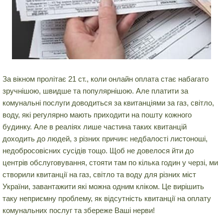
За вікном пролітає 21 ст., коли онлайн оплата стає набагато
зручнішою, швидше та популярнішою. Але платити за
комунальні послуги доводиться за квитанціями за газ, світло,
воду, які регулярно мають приходити на пошту кожного
будинку. Але в реаліях лише частина таких квитанцій
доходить до людей, з різних причин: недбалості листоноші,
недобросовісних сусідів тощо. Щоб не довелося йти до
центрів обслуговування, стояти там по кілька годин у черзі, ми
створили квитанції на газ, світло та воду для різних міст
України, завантажити які можна одним кліком. Це вирішить
таку неприємну проблему, як відсутність квитанції на оплату
комунальних послуг та збереже Ваші нерви!