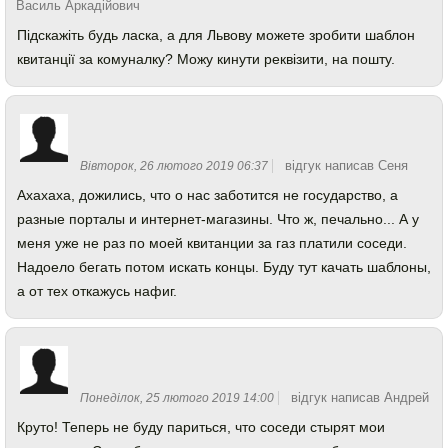
Василь Аркадійович
Підскажіть будь ласка, а для Львову можете зробити шаблон
квитанції за комуналку? Можу кинути реквізити, на пошту.
відгук написав Сеня
Вівторок, 26 лютого 2019 06:37
Ахахаха, дожились, что о нас заботится не государство, а
разные порталы и интернет-магазины. Что ж, печально... А у
меня уже не раз по моей квитанции за газ платили соседи.
Надоело бегать потом искать концы. Буду тут качать шаблоны,
а от тех откажусь нафиг.
відгук написав Андрей
Понеділок, 25 лютого 2019 14:00
Круто! Теперь не буду париться, что соседи стырят мои