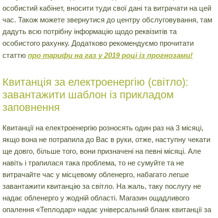
особистий кабінет, вносити туди свої дані та витрачати на цей
час. Також можете звернутися до центру обслуговування, там
дадуть всю потрібну інформацію щодо реквізитів та
особистого рахунку. Додатково рекомендуємо прочитати
статтю
про тарифи на газ у 2019 році із прогнозами!
Квитанція за електроенергію (світло):
завантажити шаблон із прикладом
заповнення
Квитанції на електроенергію розносять один раз на 3 місяці,
якщо вона не потрапила до Вас в руки, отже, наступну чекати
ще довго, більше того, вони призначені на певні місяці. Але
навіть і трапилася така проблема, то не сумуйте та не
витрачайте час у місцевому обленерго, набагато легше
завантажити квитанцію за світло. На жаль, таку послугу не
надає обленерго у жодній області. Магазин ощадливого
опалення «Теплодар» надає універсальний бланк квитанції за