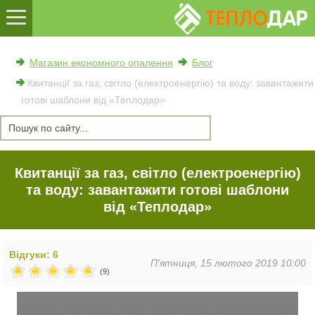
Магазин економного опалення
Блог
Квитанції за газ, світло (електроенергію) та воду: завантажити
готові шаблони від «Теплодар»
Квитанції за газ, світло (електроенергію)
та воду: завантажити готові шаблони
від «Теплодар»
Відгуки: 6
П'ятниця, 15 лютого 2019 10:00
(9)