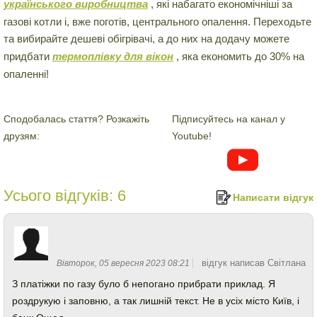
українського виробництва
, які набагато економічніші за
газові котли і, вже поготів, центрального опалення. Переходьте
та вибирайте дешеві обігрівачі, а до них на додачу можете
придбати
термоплівку для вікон
, яка економить до 30% на
опаленні!
Сподобалась стаття? Розкажіть
Підписуйтесь на канал у
друзям:
Youtube!
Усього відгуків:
6
Написати відгук
відгук написав Світлана
Вівторок, 05 вересня 2023 08:21
З платіжки по газу було б непогано прибрати приклад. Я
роздрукую і заповню, а так лишній текст. Не в усіх місто Київ, і