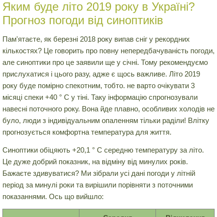
Яким буде літо 2019 року в Україні?
Прогноз погоди від синоптиків
Пам'ятаєте, як березні 2018 року випав сніг у рекордних
кількостях? Це говорить про повну непередбачуваність погоди,
але синоптики про це заявили ще у січні. Тому рекомендуємо
прислухатися і цього разу, адже є щось важливе. Літо 2019
року буде помірно спекотним, тобто. не варто очікувати 3
місяці спеки +40 ° C у тіні. Таку інформацію спрогнозували
навесні поточного року. Вона йде плавно, особливих холодів не
було, люди з індивідуальним опаленням тільки раділи! Влітку
прогнозується комфортна температура для життя.
Синоптики обіцяють +20,1 ° C середню температуру за літо.
Це дуже добрий показник, на відміну від минулих років.
Бажаєте здивуватися? Ми зібрали усі дані погоди у літній
період за минулі роки та вирішили порівняти з поточними
показаннями. Ось що вийшло: