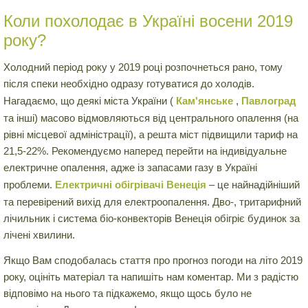
Коли похолодає в Україні восени 2019
року?
Холодний період року у 2019 році розпочнеться рано, тому
після спеки необхідно одразу готуватися до холодів.
Нагадаємо, що деякі міста України (
Кам'янське
,
Павлоград
та інші) масово відмовляються від центрального опалення (на
рівні місцевої адміністрації), а решта міст підвищили тариф на
21,5-22%. Рекомендуємо наперед перейти на індивідуальне
електричне опалення, адже із запасами газу в Україні
проблеми.
Електричні обігрівачі Венеція
– це найнадійніший
та перевірений вихід для електроопалення. Дво-, тритарифний
лічильник і система біо-конвекторів Венеція обігріє будинок за
лічені хвилини.
Якщо Вам сподобалась стаття про прогноз погоди на літо 2019
року, оцініть матеріал та напишіть нам коментар. Ми з радістю
відповімо на нього та підкажемо, якщо щось було не