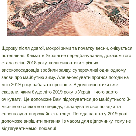
Щороку після довгої, мокрої зими та початку весни, очікується
потепління. Клімат в Україні не передбачуваний, доказом того
стала осінь 2018 року, коли синоптики з різних
високопосадовців зробили заяву, суперечливі один одному
заяви про майбутню зиму. Але анонсувати прогноз погоди на
літо 2019 року набагато простіше. Відомі синоптики вже
сказали, яким буде літо 2019 року в Україні і чого варто
очікувати. Це допоможе Вам підготуватися до майбутнього 3-
місячного спекотного періоду, спланувати свої поїздки та
спрогнозувати врожайність тощо. Погода на літо у 2019 році
допоможе вирішити питання і з часом для відпочинку, тому не
відтягуватимемо, поїхали!