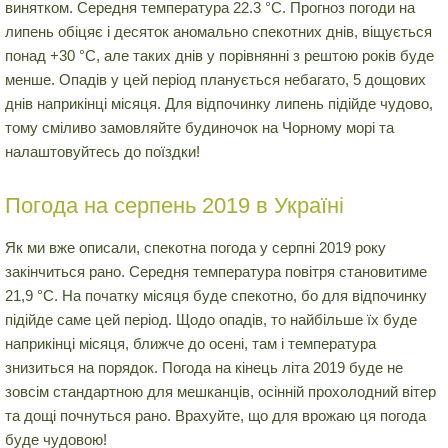
винятком. Середня температура 22.3 °C. Прогноз погоди на
липень обіцяє і десяток аномально спекотних днів, віщується
понад +30 °C, але таких днів у порівнянні з рештою років буде
менше. Опадів у цей період планується небагато, 5 дощових
днів наприкінці місяця. Для відпочинку липень підійде чудово,
тому сміливо замовляйте будиночок на Чорному морі та
налаштовуйтесь до поїздки!
Погода на серпень 2019 в Україні
Як ми вже описали, спекотна погода у серпні 2019 року
закінчиться рано. Середня температура повітря становитиме
21,9 °C. На початку місяця буде спекотно, бо для відпочинку
підійде саме цей період. Щодо опадів, то найбільше їх буде
наприкінці місяця, ближче до осені, там і температура
знизиться на порядок. Погода на кінець літа 2019 буде не
зовсім стандартною для мешканців, осінній прохолодний вітер
та дощі почнуться рано. Врахуйте, що для врожаю ця погода
буде чудовою!