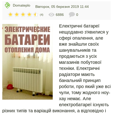
Domateplo
Вівторок, 05 березня 2019 11:44
6886
0
(4)
Електричні батареї
нещодавно з'явилися у
сфері опалення, але
вже знайшли своїх
шанувальників та
продаються з усіх
магазинів побутової
техніки. Електричні
радіатори мають
банальний принцип
роботи, про який уже всі
чули, тому жодного ноу-
хау немає. Але
електробатареї існують
різних типів та варіацій виконання, а відповідно і